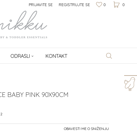
PRIJAVITE SE
REGISTRUJTE SE
0
0
ODRASLI
KONTAKT
Za više informacija,
pomoć i porudžbine
E BABY PINK 90X90CM
064/1009-177
Radno vreme
12
8h - 16h
OBAVESTI ME O SNIŽENJU
Pišite nam