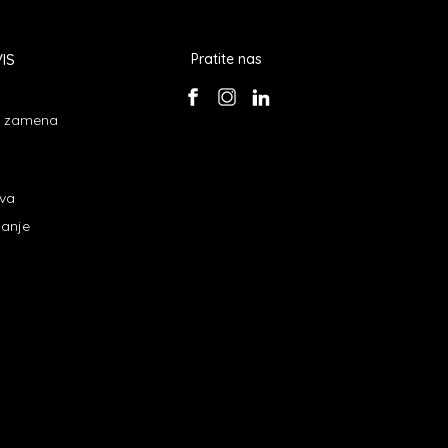
IS
Pratite nas
 i zamena
ava
janje