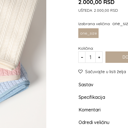
2.000,00
RSD
UŠTEDA:
2.000,00
RSD
one_si
Izabrana veličina:
one_size
Količina:
DO
Sačuvajte u listi želja
Sastav
Specifikacija
Komentari
Odredi veličinu