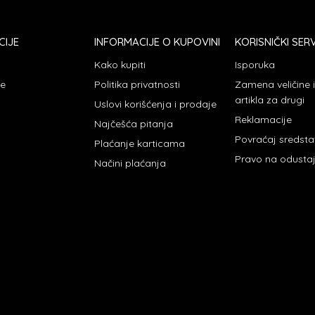
CIJE
INFORMACIJE O KUPOVINI
KORISNIČKI SERV
Kako kupiti
Isporuka
je
Politika privatnosti
Zamena veličine
artikla za drugi
Uslovi korišćenja i prodaje
Reklamacije
Najčešća pitanja
Povraćaj sredst
Plaćanje karticama
Pravo na odusta
Načini plaćanja