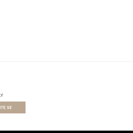
a!
ITE SE