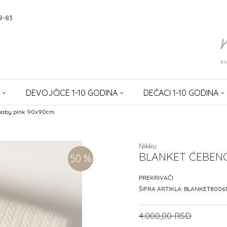
9-83
DEVOJČICE 1-10 GODINA
DEČACI 1-10 GODINA
baby pink 90x90cm
Nikku
BLANKET ĆEBENC
50
%
PREKRIVAČI
ŠIFRA ARTIKLA:
BLANKET8006
4.000,00
RSD