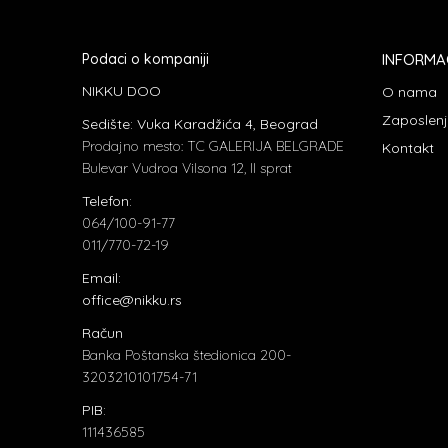
Podaci o kompaniji
INFORMA
NIKKU DOO
O nama
Zaposlen
Sedište: Vuka Karadžića 4, Beograd
Prodajno mesto: TC GALERIJA BELGRADE
Kontakt
Bulevar Vudroa Vilsona 12, II sprat
Telefon:
064/100-91-77
011/770-72-19
Email:
office@nikku.rs
Račun
Banka Poštanska štedionica 200-
3203210101754-71
PIB:
111436585