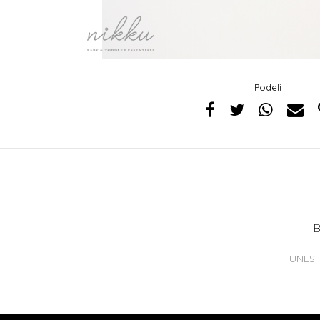
Podeli
B