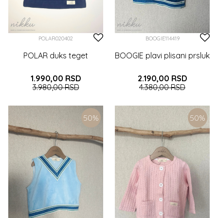
POLAR020402
BOOGIE114419
POLAR duks teget
BOOGIE plavi plisani prsluk
1.990,00
RSD
2.190,00
RSD
3.980,00
RSD
4.380,00
RSD
6-9 (74CM)
9-12 (80CM)
3 (98CM)
4 (104CM)
5 (110CM)
50
%
50
%
12-18 (86CM)
2 (92CM)
3 (98CM)
6 (116CM)
7 (122CM)
4 (104CM)
5 (110CM)
6 (116CM)
DODAJTE U KORPU
7 (122CM)
8 (128CM)
9 (134CM)
DODAJTE U KORPU