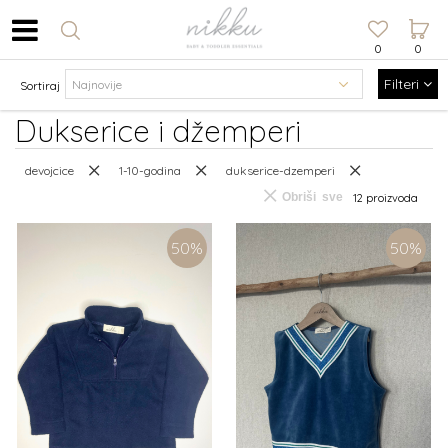
0
0
Filteri
Sortiraj
Dukserice i džemperi
devojcice
1-10-godina
dukserice-dzemperi
Obriši sve
12 proizvoda
50
%
50
%