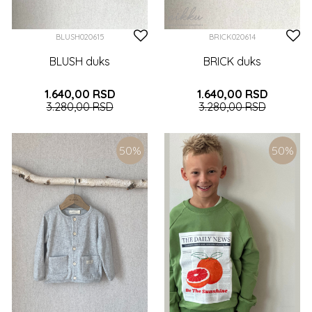
BLUSH020615
BRICK020614
BLUSH duks
BRICK duks
1.640,00
RSD
1.640,00
RSD
3.280,00
RSD
3.280,00
RSD
6-9 (74CM)
9-12 (80CM)
6-9 (74CM)
9-12 (80CM)
50
%
50
%
DODAJTE U KORPU
DODAJTE U KORPU