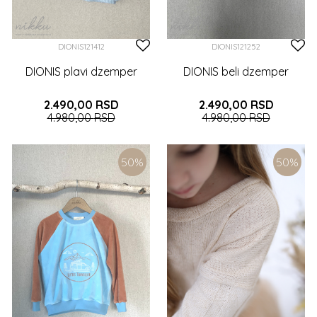
DIONIS121412
DIONIS121252
DIONIS plavi dzemper
DIONIS beli dzemper
2.490,00
RSD
2.490,00
RSD
4.980,00
RSD
4.980,00
RSD
3-6 (68CM)
6-9 (74CM)
3-6 (68CM)
6-9 (74CM)
6 (116CM)
50
%
50
%
9-12 (80CM)
12-18 (86CM)
7 (122CM)
9 (134CM)
2 (92CM)
3 (98CM)
4 (104CM)
DODAJTE U KORPU
5 (110CM)
6 (116CM)
7 (122CM)
8 (128CM)
DODAJTE U KORPU