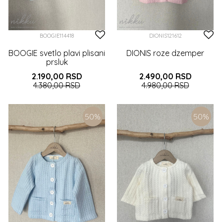
BOOGIE114418
DIONIS121612
BOOGIE svetlo plavi plisani
DIONIS roze dzemper
prsluk
2.190,00
RSD
2.490,00
RSD
4.380,00
RSD
4.980,00
RSD
2 (92CM)
3 (98CM)
4 (104CM)
0-3 (62CM)
3-6 (68CM)
50
%
50
%
5 (110CM)
6 (116CM)
7 (122CM)
6-9 (74CM)
9-12 (80CM)
8 (128CM)
12-18 (86CM)
2 (92CM)
3 (98CM)
5 (110CM)
6 (116CM)
7 (122CM)
DODAJTE U KORPU
DODAJTE U KORPU