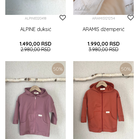
ALPINE020418
ARAMIS121254
ALPINE duksić
ARAMIS džemperić
1.490,00
RSD
1.990,00
RSD
2.980,00
RSD
3.980,00
RSD
6 (116CM)
7 (122CM)
8 (128CM)
3 (98CM)
4 (104CM)
5 (110CM)
50
%
50
%
9 (134CM)
6 (116CM)
7 (122CM)
8 (128CM)
DODAJTE U KORPU
DODAJTE U KORPU