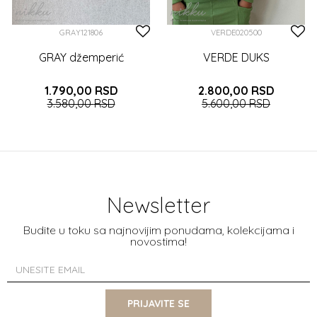
GRAY121806
VERDE020500
GRAY džemperić
VERDE DUKS
1.790,00
RSD
2.800,00
RSD
3.580,00
RSD
5.600,00
RSD
6-9 (74CM)
6 (116CM)
12-18 (86CM)
4 (104CM)
5 (110CM)
6 (116CM)
7 (122CM)
8 (128CM)
DODAJTE U KORPU
9 (134CM)
Newsletter
DODAJTE U KORPU
Budite u toku sa najnovijim ponudama, kolekcijama i
novostima!
PRIJAVITE SE