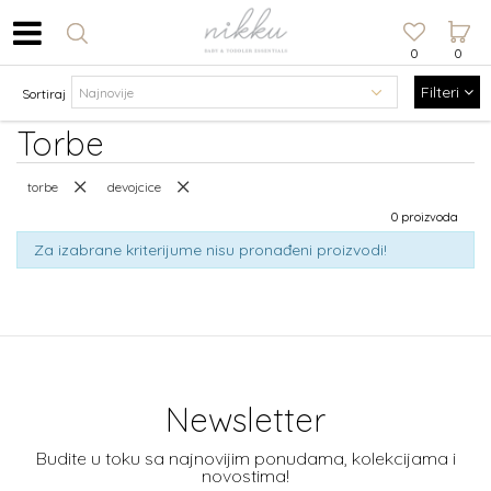
0
0
Filteri
Sortiraj
Torbe
torbe
devojcice
0 proizvoda
Za izabrane kriterijume nisu pronađeni proizvodi!
Newsletter
Budite u toku sa najnovijim ponudama, kolekcijama i
novostima!