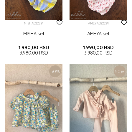
MISHA022291
AMEYA022291
MISHA set
AMEYA set
1.990,00
RSD
1.990,00
RSD
3.980,00
RSD
3.980,00
RSD
0-3 (62CM)
6-9 (74CM)
0-3 (62CM)
3-6 (68CM)
50
%
50
%
9-12 (80CM)
9-12 (80CM)
12-18 (86CM)
DODAJTE U KORPU
DODAJTE U KORPU