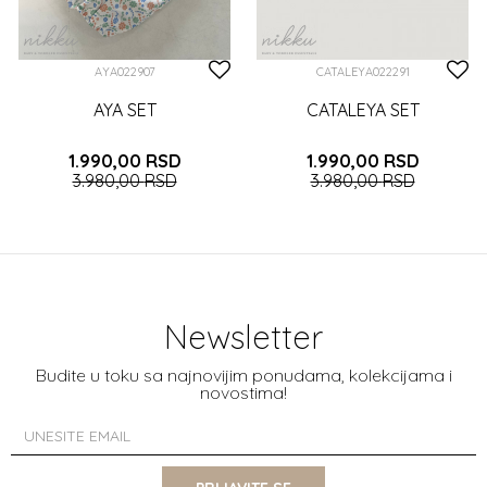
AYA022907
CATALEYA022291
AYA SET
CATALEYA SET
1.990,00
RSD
1.990,00
RSD
3.980,00
RSD
3.980,00
RSD
3-6 (68CM)
6-9 (74CM)
0-3 (62CM)
6-9 (74CM)
9-12 (80CM)
12-18 (86CM)
12-18 (86CM)
2 (92CM)
3 (98CM)
4 (104CM)
DODAJTE U KORPU
Newsletter
DODAJTE U KORPU
Budite u toku sa najnovijim ponudama, kolekcijama i
novostima!