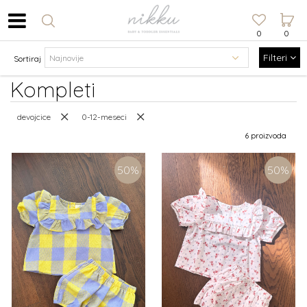
0
0
Filteri
Sortiraj
Kompleti
devojcice
0-12-meseci
6 proizvoda
50
%
50
%