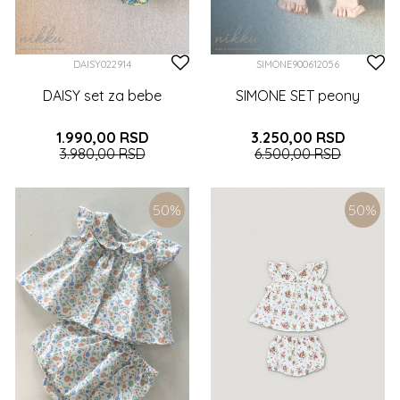
DAISY022914
SIMONE900612056
DAISY set za bebe
SIMONE SET peony
1.990,00
RSD
3.250,00
RSD
3.980,00
RSD
6.500,00
RSD
0-3 (62CM)
9-12 (80CM)
2 (92CM)
3-6 (68CM)
50
%
50
%
DODAJTE U KORPU
DODAJTE U KORPU