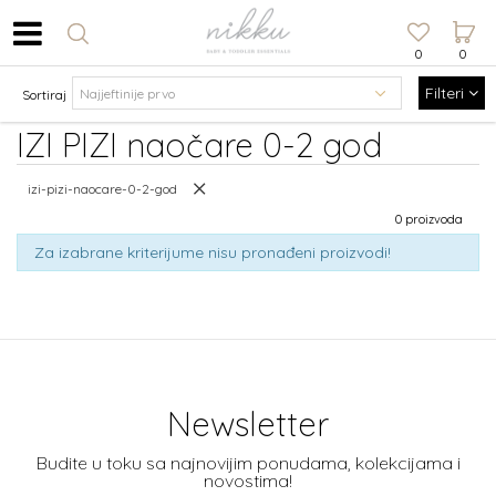
0
0
Filteri
Sortiraj
IZI PIZI naočare 0-2 god
izi-pizi-naocare-0-2-god
0 proizvoda
Za izabrane kriterijume nisu pronađeni proizvodi!
Newsletter
Budite u toku sa najnovijim ponudama, kolekcijama i
novostima!