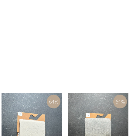
64
%
64
%