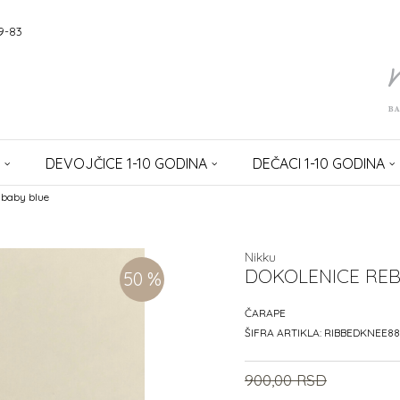
9-83
DEVOJČICE 1-10 GODINA
DEČACI 1-10 GODINA
 baby blue
Nikku
DOKOLENICE REB
50
%
ČARAPE
ŠIFRA ARTIKLA:
RIBBEDKNEE88
900,00
RSD