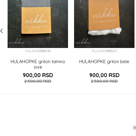
HULAHOP888698
HULAHOP888697
HULAHOPKE grilon tamno
HULAHOPKE grilon bele
sive
900,00
RSD
900,00
RSD
2.500,00
RSD
2.500,00
RSD
B