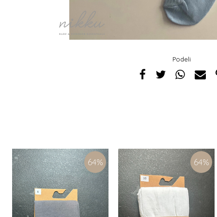
Podeli
64
%
64
%