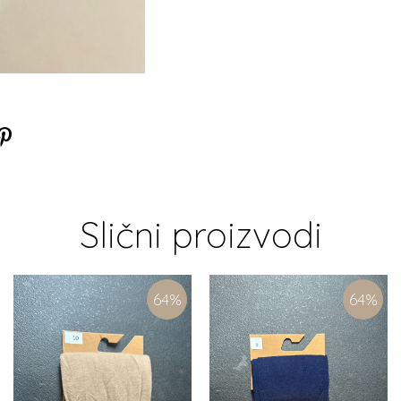
Slični proizvodi
64
%
64
%