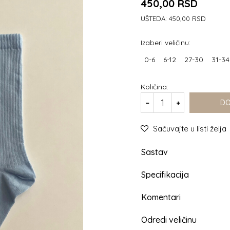
450,00
RSD
UŠTEDA:
450,00
RSD
Izaberi veličinu:
0-6
6-12
27-30
31-34
Količina:
DO
Sačuvajte u listi želja
Sastav
Specifikacija
Komentari
Odredi veličinu