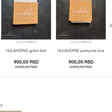
HULAHOP888694
HULAHOP888693
HULAHOPKE grilon bež
HULAHOPKE pamucne sive
900,00
RSD
900,00
RSD
2.500,00
RSD
2.500,00
RSD
a!