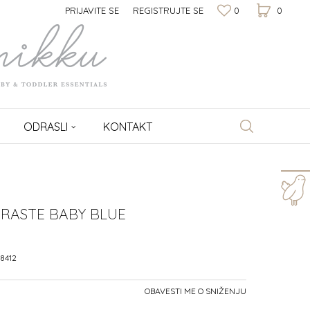
PRIJAVITE SE
REGISTRUJTE SE
0
0
ODRASLI
KONTAKT
Za više informacija,
pomoć i porudžbine
RASTE BABY BLUE
064/1009-177
Radno vreme
8412
8h - 16h
OBAVESTI ME O SNIŽENJU
Pišite nam