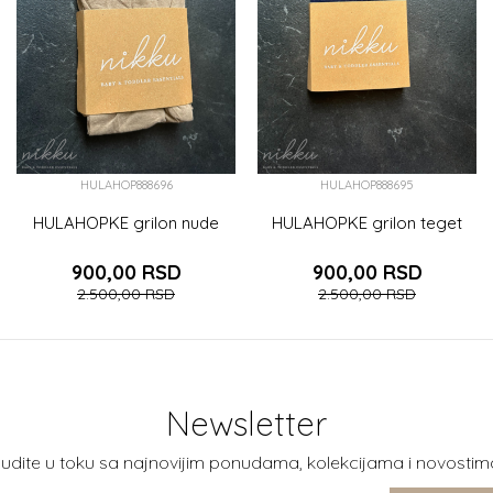
HULAHOP888696
HULAHOP888695
HULAHOPKE grilon nude
HULAHOPKE grilon teget
900,00
RSD
900,00
RSD
2.500,00
RSD
2.500,00
RSD
Newsletter
udite u toku sa najnovijim ponudama, kolekcijama i novostim