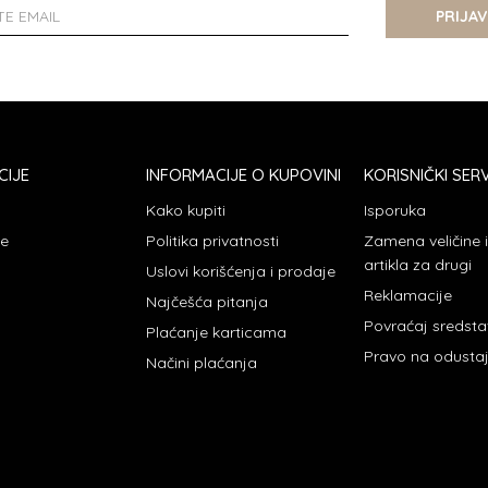
PRIJAV
CIJE
INFORMACIJE O KUPOVINI
KORISNIČKI SERV
Kako kupiti
Isporuka
je
Politika privatnosti
Zamena veličine
artikla za drugi
Uslovi korišćenja i prodaje
Reklamacije
Najčešća pitanja
Povraćaj sredst
Plaćanje karticama
Pravo na odusta
Načini plaćanja