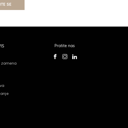
ITE SE
IS
Pratite nas
 i zamena
ava
janje