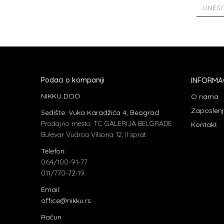
Podaci o kompaniji
INFORMA
NIKKU DOO
O nama
Zaposlen
Sedište: Vuka Karadžića 4, Beograd
Prodajno mesto: TC GALERIJA BELGRADE
Kontakt
Bulevar Vudroa Vilsona 12, II sprat
Telefon:
064/100-91-77
011/770-72-19
Email:
office@nikku.rs
Račun