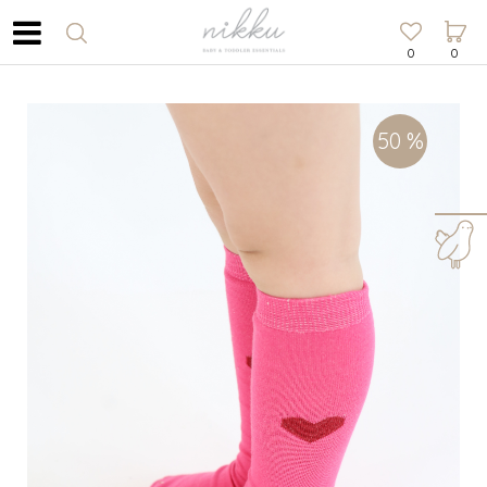
0
0
50
%
Za više informacija,
pomoć i porudžbine
064/1009-177
Radno vreme
8h - 16h
Pišite nam
office@nikku.rs