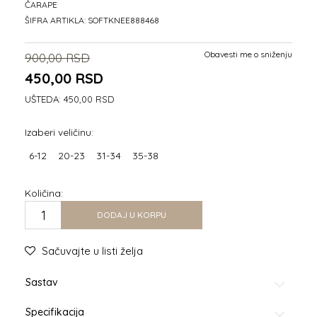
ČARAPE
ŠIFRA ARTIKLA:
SOFTKNEE888468
Obavesti me o sniženju
900,00
RSD
450,00
RSD
UŠTEDA:
450,00
RSD
Izaberi veličinu:
6-12
20-23
31-34
35-38
Količina:
DODAJ U KORPU
Sačuvajte u listi želja
Sastav
Specifikacija