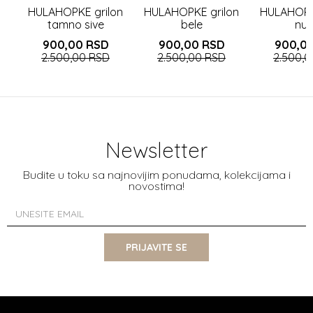
te
HULAHOPKE grilon
HULAHOPKE grilon
HULAHOPK
tamno sive
bele
nu
900,00
RSD
900,00
RSD
900,0
2.500,00
RSD
2.500,00
RSD
2.500,
Newsletter
Budite u toku sa najnovijim ponudama, kolekcijama i
novostima!
PRIJAVITE SE