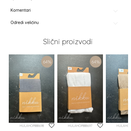
Komentari
Odredi veličinu
Slični proizvodi
%
64
%
64
%
HULAHOP888698
HULAHOP888697
HULAHOP